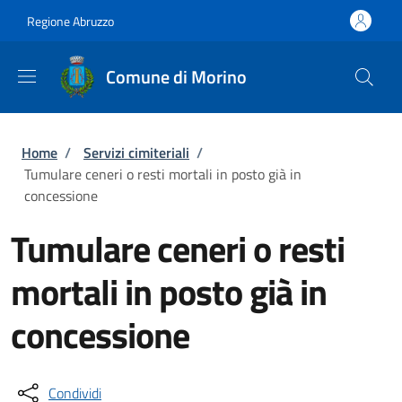
Salta al contenuto principale
Skip to footer content
Regione Abruzzo
Comune di Morino
Briciole di pane
Home
/
Servizi cimiteriali
/
Tumulare ceneri o resti mortali in posto già in
concessione
Tumulare ceneri o resti
mortali in posto già in
concessione
Condividi