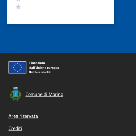
Valuta 1 stelle su 5
Comune di Morino
Footer menu
Area riservata
Crediti