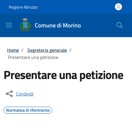
Salta al contenuto principale
Skip to footer content
Regione Abruzzo
Comune di Morino
Briciole di pane
Home
/
Segreteria generale
/
Presentare una petizione
Presentare una petizione
Condividi
Normativa di riferimento