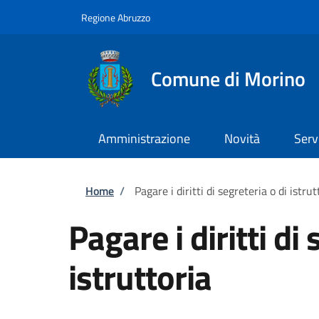
Salta al contenuto principale
Skip to footer content
Regione Abruzzo
Comune di Morino
Amministrazione
Novità
Serv
Briciole di pane
Home
/
Pagare i diritti di segreteria o di istrut
Pagare i diritti di 
istruttoria