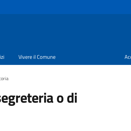
izi
Vivere il Comune
Ac
toria
segreteria o di