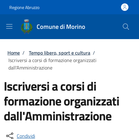
Salta al contenuto principale
Skip to footer content
Regione Abruzzo
Comune di Morino
Briciole di pane
Home
/
Tempo libero, sport e cultura
/
Iscriversi a corsi di formazione organizzati
dall'Amministrazione
Iscriversi a corsi di
formazione organizzati
dall'Amministrazione
Condividi